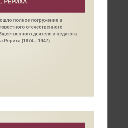
. РЕРИХА
зошло полное погружение в
известного отечественного
бщественного деятеля и педагога
а Рериха (1874—1947).