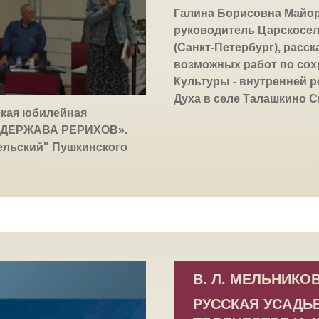
Галина Борисовна Майор
руководитель Царскосел
(Санкт-Петербург), расс
возможных работ по со
Культуры - внутренней р
Духа в селе Талашкино 
йская юбилейная
 «ДЕРЖАВА РЕРИХОВ».
ельский" Пушкинского
В. Л. МЕЛЬНИКО
РУССКАЯ УСАДЬБ