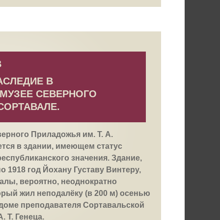
В
АСЛЕДИЕ В
МУЗЕЕ СЕВЕРНОГО
СОРТАВАЛЕ.
рного Приладожья им. Т. А.
ется в здании, имеющем статус
еспубликанского значения. Здание,
о 1918 год Йохану Густаву Винтеру,
алы, вероятно, неоднократно
орый жил неподалёку (в 200 м) осенью
в доме преподавателя Сортавальской
 Т. Генеца.