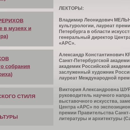
ЛЕКТОРЫ:
Владимир Леонидович МЕЛЬНИК
РЕРИХОВ
культурологии, лауреат прем
е в музеях и
Петербурга в области искусст
ра)
генеральный директор Центра
«АРС».
Александр Константинович КРЫ
ХОВ
Санкт-Петербургской академи
го собрания
академик Российской академи
заслуженный художник Росси
риха)
лауреат Международной прем
Виктория Александровна ШУРШИ
руководитель научного напра
СКОГО СТИЛЯ
выставочного искусства, зам
Центра «АРС» по экспозицион
премии Правительства Санкт-
ЛЬТУРЫ
литературы и архитектуры (Са